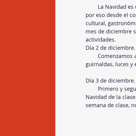
	La Navidad es una fecha muy señalada para todos y sobre todo, para los niños, 
por eso desde el c
cultural, gastronómi
mes de diciembre se
actividades.
Día 2 de diciembre
	Comenzamos a decorar las clases y los pasillos del colegio con diferentes 
guirnaldas, luces y
Día 3 de diciembre.
	Primero y segundo de primaria realizamos una manualidad para el árbol de 
Navidad de la clase
semana de clase, no