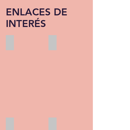
ENLACES DE
INTERÉS
LIBRARIUM
DOE
CPR Mérida
RAYUELA